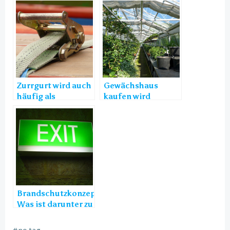
Zurrgurt wird auch
Gewächshaus
häufig als
kaufen wird
Spanngurt
ebenfalls als
Treibhaus
bezeichnet
Brandschutzkonzept –
Was ist darunter zu
verstehen?