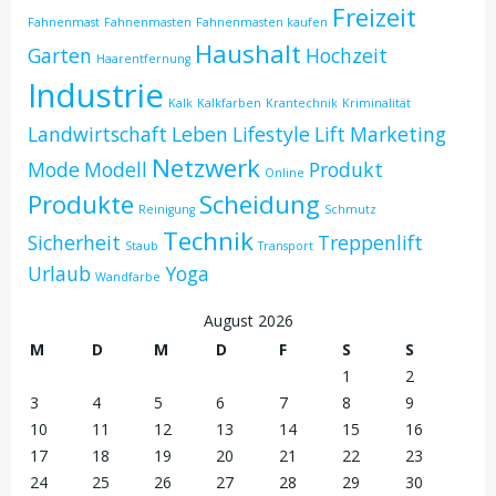
Freizeit
Fahnenmast
Fahnenmasten
Fahnenmasten kaufen
Haushalt
Garten
Hochzeit
Haarentfernung
Industrie
Kalk
Kalkfarben
Krantechnik
Kriminalität
Landwirtschaft
Leben
Lifestyle
Lift
Marketing
Netzwerk
Mode
Modell
Produkt
Online
Produkte
Scheidung
Reinigung
Schmutz
Technik
Sicherheit
Treppenlift
Staub
Transport
Urlaub
Yoga
Wandfarbe
August 2026
M
D
M
D
F
S
S
1
2
3
4
5
6
7
8
9
10
11
12
13
14
15
16
17
18
19
20
21
22
23
24
25
26
27
28
29
30