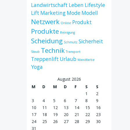
Landwirtschaft
Leben
Lifestyle
Lift
Marketing
Mode
Modell
Netzwerk
Produkt
Online
Produkte
Reinigung
Scheidung
Sicherheit
Schmutz
Technik
Staub
Transport
Treppenlift
Urlaub
Wandfarbe
Yoga
August 2026
M
D
M
D
F
S
S
1
2
3
4
5
6
7
8
9
10
11
12
13
14
15
16
17
18
19
20
21
22
23
24
25
26
27
28
29
30
31