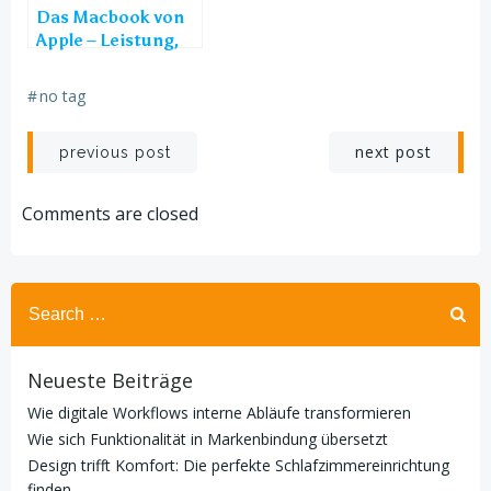
Das Macbook von
Apple – Leistung,
Design und
Benutzerfreundlichkeit
#
no tag
Post
Post
next post
previous post
navigation
navigation
Comments are closed
Search
for:
Neueste Beiträge
Wie digitale Workflows interne Abläufe transformieren
Wie sich Funktionalität in Markenbindung übersetzt
Design trifft Komfort: Die perfekte Schlafzimmereinrichtung
finden