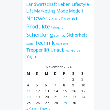
Landwirtschaft
Leben
Lifestyle
Lift
Marketing
Mode
Modell
Netzwerk
Produkt
Online
Produkte
Reinigung
Scheidung
Sicherheit
Schmutz
Technik
Staub
Transport
Treppenlift
Urlaub
Wandfarbe
Yoga
November 2024
M
D
M
D
F
S
S
1
2
3
4
5
6
7
8
9
10
11
12
13
14
15
16
17
18
19
20
21
22
23
24
25
26
27
28
29
30
« Sep.
Dez. »