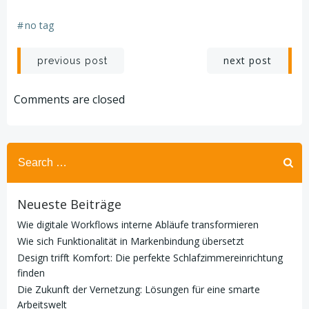
Photovoltaik als
nachhaltige
#
no tag
Energielösung
Post
Post
next post
previous post
navigation
navigation
Comments are closed
Search
for:
Neueste Beiträge
Wie digitale Workflows interne Abläufe transformieren
Wie sich Funktionalität in Markenbindung übersetzt
Design trifft Komfort: Die perfekte Schlafzimmereinrichtung
finden
Die Zukunft der Vernetzung: Lösungen für eine smarte
Arbeitswelt