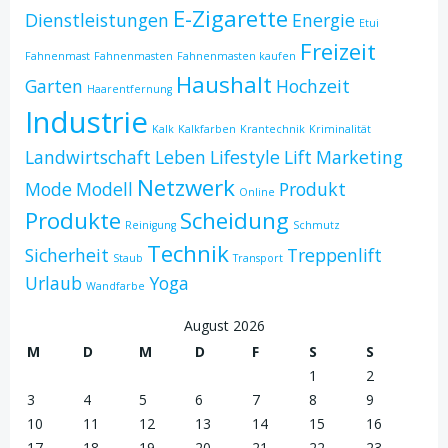
E-Zigarette
Dienstleistungen
Energie
Etui
Freizeit
Fahnenmast
Fahnenmasten
Fahnenmasten kaufen
Haushalt
Garten
Hochzeit
Haarentfernung
Industrie
Kalk
Kalkfarben
Krantechnik
Kriminalität
Landwirtschaft
Leben
Lifestyle
Lift
Marketing
Netzwerk
Mode
Modell
Produkt
Online
Produkte
Scheidung
Reinigung
Schmutz
Technik
Sicherheit
Treppenlift
Staub
Transport
Urlaub
Yoga
Wandfarbe
August 2026
M
D
M
D
F
S
S
1
2
3
4
5
6
7
8
9
10
11
12
13
14
15
16
17
18
19
20
21
22
23