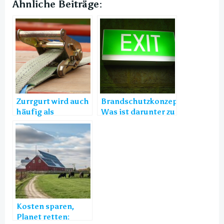
Ähnliche Beiträge:
Zurrgurt wird auch
Brandschutzkonzept –
häufig als
Was ist darunter zu
Spanngurt
verstehen?
Kosten sparen,
Planet retten: