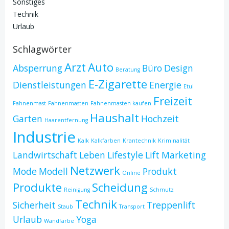
Sonstiges
Technik
Urlaub
Schlagwörter
Arzt
Auto
Absperrung
Büro
Design
Beratung
E-Zigarette
Dienstleistungen
Energie
Etui
Freizeit
Fahnenmast
Fahnenmasten
Fahnenmasten kaufen
Haushalt
Garten
Hochzeit
Haarentfernung
Industrie
Kalk
Kalkfarben
Krantechnik
Kriminalität
Landwirtschaft
Leben
Lifestyle
Lift
Marketing
Netzwerk
Mode
Modell
Produkt
Online
Produkte
Scheidung
Reinigung
Schmutz
Technik
Sicherheit
Treppenlift
Staub
Transport
Urlaub
Yoga
Wandfarbe