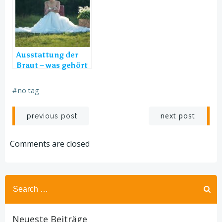
Ausstattung der
Braut – was gehört
dazu?
#
no tag
Post
Post
next post
previous post
navigation
navigation
Comments are closed
Search
for:
Neueste Beiträge