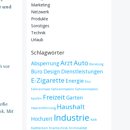
Marketing
e und
Netzwerk
Produkte
Sonstiges
Technik
Urlaub
Schlagwörter
Arzt
Auto
Absperrung
Beratung
h vor
Büro
Design
Dienstleistungen
E-Zigarette
Energie
Etui
Fahnenmast
Fahnenmasten
Fahnenmasten
Freizeit
Garten
kaufen
roße
Haushalt
Haarentfernung
nk. Mit
Industrie
Hochzeit
Kalk
Kalkfarben
Krantechnik
Kriminalität