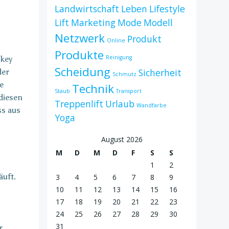
Landwirtschaft
Leben
Lifestyle
Lift
Marketing
Mode
Modell
Netzwerk
Produkt
Online
Produkte
Reinigung
skey
Scheidung
Sicherheit
der
Schmutz
e
Technik
Staub
Transport
diesen
Treppenlift
Urlaub
Wandfarbe
ss aus
Yoga
August 2026
M
D
M
D
F
S
S
1
2
uft.
3
4
5
6
7
8
9
10
11
12
13
14
15
16
17
18
19
20
21
22
23
24
25
26
27
28
29
30
31
r