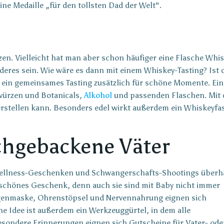
eine Medaille „für den tollsten Dad der Welt“.
zen. Vielleicht hat man aber schon häufiger eine Flasche Whi
eres sein. Wie wäre es dann mit einem Whiskey-Tasting? Ist 
 ein gemeinsames Tasting zusätzlich für schöne Momente. Ein
ewürzen und Botanicals,
Alkohol
und passenden Flaschen. Mit 
erstellen kann. Besonders edel wirkt außerdem ein Whiskeyfa
ischgebackene Väter
Wellness-Geschenken und Schwangerschafts-Shootings überhä
 schönes Geschenk, denn auch sie sind mit Baby nicht immer
 Augenmaske, Ohrenstöpsel und Nervennahrung eignen sich
ne Idee ist außerdem ein Werkzeuggürtel, in dem alle
esondere Erinnerungen eignen sich Gutscheine für Vater- ode