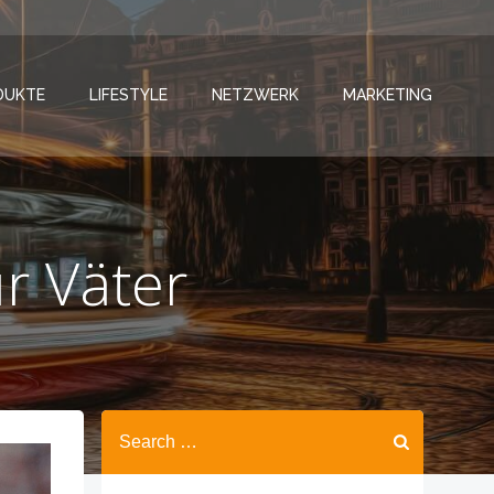
DUKTE
LIFESTYLE
NETZWERK
MARKETING
r Väter
Search
for: