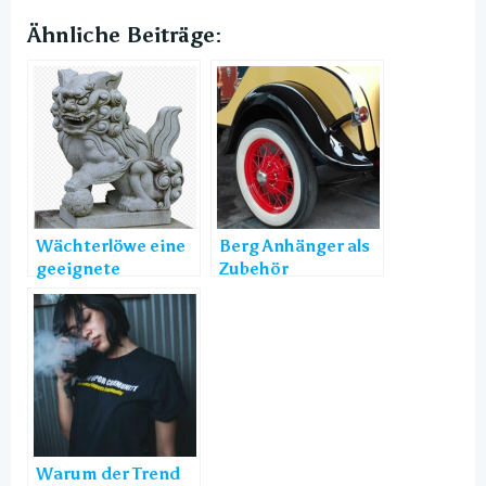
Ähnliche Beiträge:
Wächterlöwe eine
Berg Anhänger als
geeignete
Zubehör
Ergänzung für Ihre
Wohnung
Warum der Trend