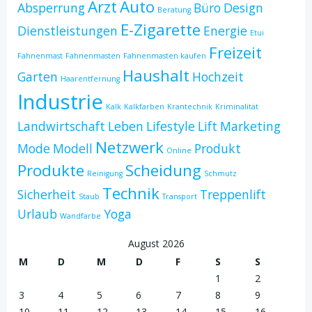
Arzt
Auto
Absperrung
Büro
Design
Beratung
E-Zigarette
Dienstleistungen
Energie
Etui
Freizeit
Fahnenmast
Fahnenmasten
Fahnenmasten kaufen
Haushalt
Garten
Hochzeit
Haarentfernung
Industrie
Kalk
Kalkfarben
Krantechnik
Kriminalität
Landwirtschaft
Leben
Lifestyle
Lift
Marketing
Netzwerk
Mode
Modell
Produkt
Online
Produkte
Scheidung
Reinigung
Schmutz
Technik
Sicherheit
Treppenlift
Staub
Transport
Urlaub
Yoga
Wandfarbe
August 2026
M
D
M
D
F
S
S
1
2
3
4
5
6
7
8
9
10
11
12
13
14
15
16