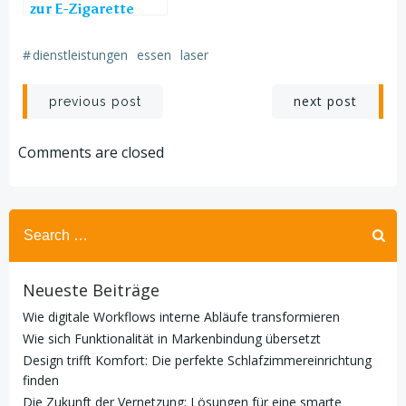
zur E-Zigarette
geht
#
dienstleistungen
essen
laser
Post
Post
next post
previous post
navigation
navigation
Comments are closed
Search
for:
Neueste Beiträge
Wie digitale Workflows interne Abläufe transformieren
Wie sich Funktionalität in Markenbindung übersetzt
Design trifft Komfort: Die perfekte Schlafzimmereinrichtung
finden
Die Zukunft der Vernetzung: Lösungen für eine smarte