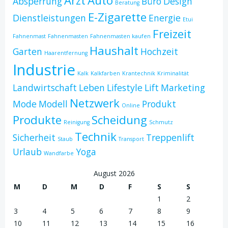
Arzt
Auto
Absperrung
Büro
Design
Beratung
E-Zigarette
Dienstleistungen
Energie
Etui
Freizeit
Fahnenmast
Fahnenmasten
Fahnenmasten kaufen
Haushalt
Garten
Hochzeit
Haarentfernung
Industrie
Kalk
Kalkfarben
Krantechnik
Kriminalität
Landwirtschaft
Leben
Lifestyle
Lift
Marketing
Netzwerk
Mode
Modell
Produkt
Online
Produkte
Scheidung
Reinigung
Schmutz
Technik
Sicherheit
Treppenlift
Staub
Transport
Urlaub
Yoga
Wandfarbe
August 2026
M
D
M
D
F
S
S
1
2
3
4
5
6
7
8
9
10
11
12
13
14
15
16