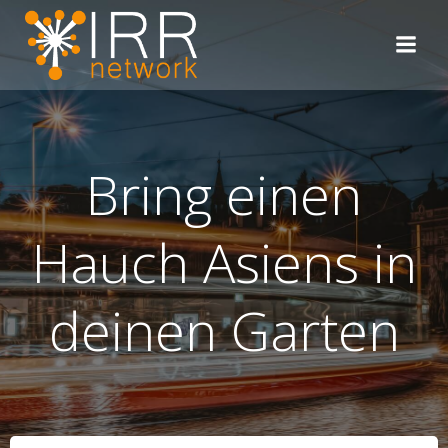
Zum
Inhalt
springen
Bring einen
Hauch Asiens in
deinen Garten