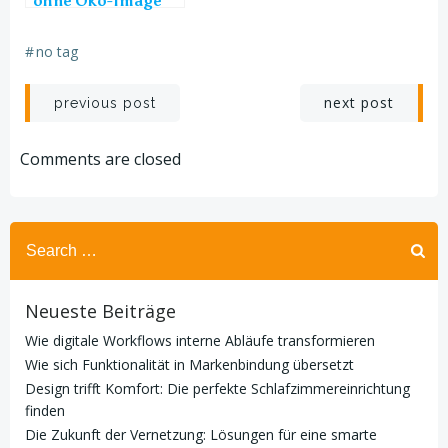
ohne Öko-Image
#
no tag
Post
Post
next post
previous post
navigation
navigation
Comments are closed
Search
for:
Neueste Beiträge
Wie digitale Workflows interne Abläufe transformieren
Wie sich Funktionalität in Markenbindung übersetzt
Design trifft Komfort: Die perfekte Schlafzimmereinrichtung
finden
Die Zukunft der Vernetzung: Lösungen für eine smarte