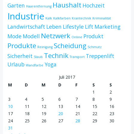
Haushalt
Garten
Hochzeit
Haarentfernung
Industrie
Kalk
Kalkfarben
Krantechnik
Kriminalität
Landwirtschaft
Leben
Lifestyle
Lift
Marketing
Netzwerk
Mode
Modell
Produkt
Online
Produkte
Scheidung
Reinigung
Schmutz
Technik
Sicherheit
Treppenlift
Staub
Transport
Urlaub
Yoga
Wandfarbe
Juli 2017
M
D
M
D
F
S
S
1
2
3
4
5
6
7
8
9
10
11
12
13
14
15
16
17
18
19
20
21
22
23
24
25
26
27
28
29
30
31