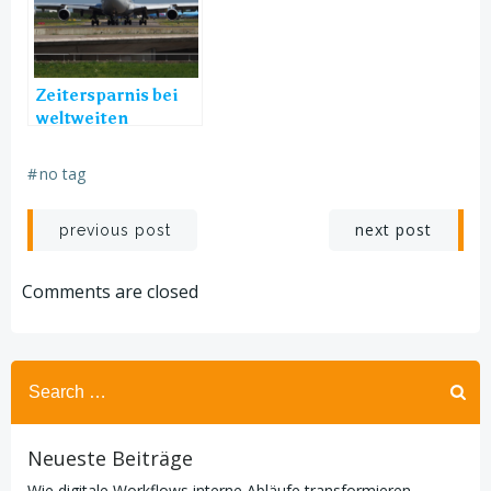
Zeitersparnis bei
weltweiten
Importen
#
no tag
Post
Post
next post
previous post
navigation
navigation
Comments are closed
Search
for:
Neueste Beiträge
Wie digitale Workflows interne Abläufe transformieren