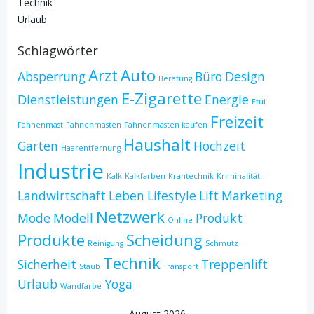
Technik
Urlaub
Schlagwörter
Arzt
Auto
Absperrung
Büro
Design
Beratung
E-Zigarette
Dienstleistungen
Energie
Etui
Freizeit
Fahnenmast
Fahnenmasten
Fahnenmasten kaufen
Haushalt
Garten
Hochzeit
Haarentfernung
Industrie
Kalk
Kalkfarben
Krantechnik
Kriminalität
Landwirtschaft
Leben
Lifestyle
Lift
Marketing
Netzwerk
Mode
Modell
Produkt
Online
Produkte
Scheidung
Reinigung
Schmutz
Technik
Sicherheit
Treppenlift
Staub
Transport
Urlaub
Yoga
Wandfarbe
August 2026