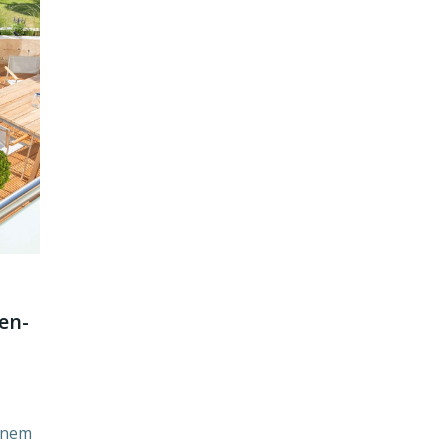
en-
einem