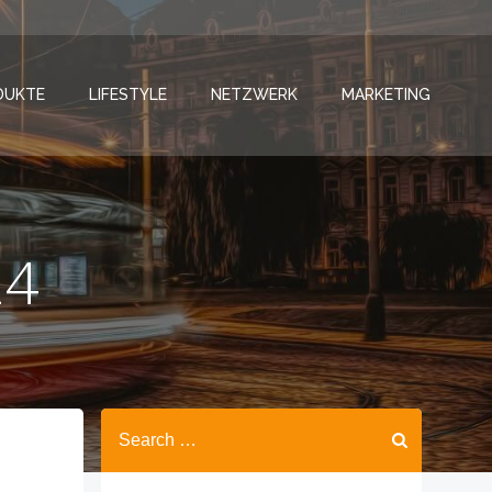
DUKTE
LIFESTYLE
NETZWERK
MARKETING
24
Search
for: