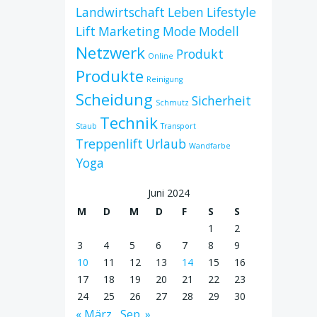
Landwirtschaft
Leben
Lifestyle
Lift
Marketing
Mode
Modell
Netzwerk
Produkt
Online
Produkte
Reinigung
Scheidung
Sicherheit
Schmutz
Technik
Staub
Transport
Treppenlift
Urlaub
Wandfarbe
Yoga
Juni 2024
M
D
M
D
F
S
S
1
2
3
4
5
6
7
8
9
10
11
12
13
14
15
16
17
18
19
20
21
22
23
24
25
26
27
28
29
30
« März
Sep. »