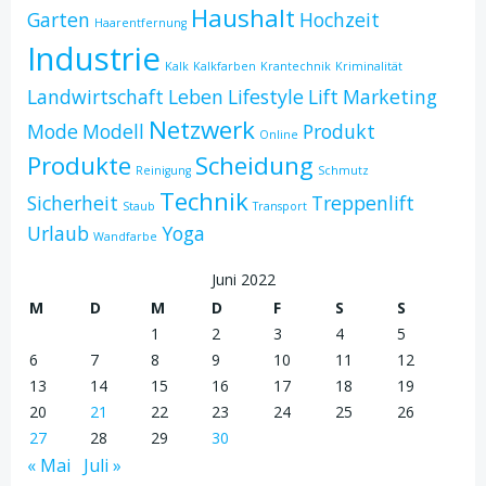
Haushalt
Garten
Hochzeit
Haarentfernung
Industrie
Kalk
Kalkfarben
Krantechnik
Kriminalität
Landwirtschaft
Leben
Lifestyle
Lift
Marketing
Netzwerk
Mode
Modell
Produkt
Online
Produkte
Scheidung
Reinigung
Schmutz
Technik
Sicherheit
Treppenlift
Staub
Transport
Urlaub
Yoga
Wandfarbe
Juni 2022
M
D
M
D
F
S
S
1
2
3
4
5
6
7
8
9
10
11
12
13
14
15
16
17
18
19
20
21
22
23
24
25
26
27
28
29
30
« Mai
Juli »