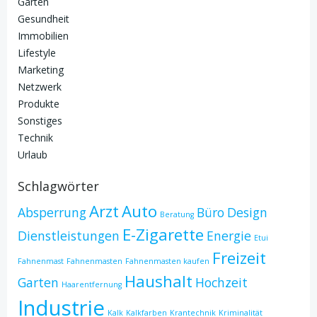
Garten
Gesundheit
Immobilien
Lifestyle
Marketing
Netzwerk
Produkte
Sonstiges
Technik
Urlaub
Schlagwörter
Arzt
Auto
Absperrung
Büro
Design
Beratung
E-Zigarette
Dienstleistungen
Energie
Etui
Freizeit
Fahnenmast
Fahnenmasten
Fahnenmasten kaufen
Haushalt
Garten
Hochzeit
Haarentfernung
Industrie
Kalk
Kalkfarben
Krantechnik
Kriminalität