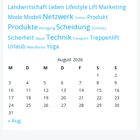
Landwirtschaft
Leben
Lifestyle
Lift
Marketing
Netzwerk
Mode
Modell
Produkt
Online
Produkte
Scheidung
Reinigung
Schmutz
Technik
Sicherheit
Treppenlift
Staub
Transport
Urlaub
Yoga
Wandfarbe
August 2026
M
D
M
D
F
S
S
1
2
3
4
5
6
7
8
9
10
11
12
13
14
15
16
17
18
19
20
21
22
23
24
25
26
27
28
29
30
31
« Aug.