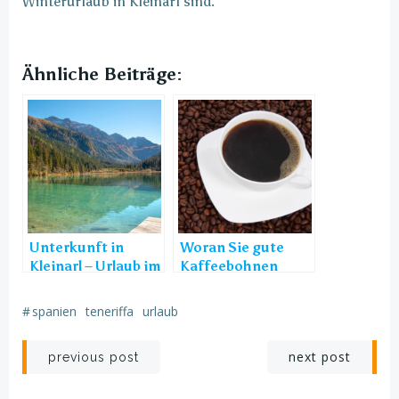
Winterurlaub in Kleinarl sind.
Ähnliche Beiträge:
Unterkunft in
Woran Sie gute
Kleinarl – Urlaub im
Kaffeebohnen
Sommer im Winter
erkennen
#
spanien
teneriffa
urlaub
Post
Post
next post
previous post