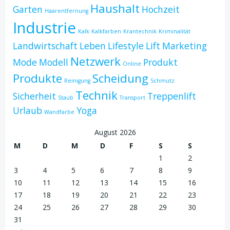
Haushalt
Garten
Hochzeit
Haarentfernung
Industrie
Kalk
Kalkfarben
Krantechnik
Kriminalität
Landwirtschaft
Leben
Lifestyle
Lift
Marketing
Netzwerk
Mode
Modell
Produkt
Online
Produkte
Scheidung
Reinigung
Schmutz
Technik
Sicherheit
Treppenlift
Staub
Transport
Urlaub
Yoga
Wandfarbe
August 2026
M
D
M
D
F
S
S
1
2
3
4
5
6
7
8
9
10
11
12
13
14
15
16
17
18
19
20
21
22
23
24
25
26
27
28
29
30
31