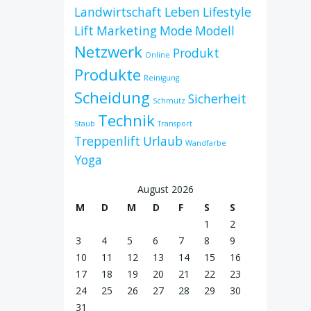
Landwirtschaft
Leben
Lifestyle
Lift
Marketing
Mode
Modell
Netzwerk
Produkt
Online
Produkte
Reinigung
Scheidung
Sicherheit
Schmutz
Technik
Staub
Transport
Treppenlift
Urlaub
Wandfarbe
Yoga
August 2026
M
D
M
D
F
S
S
1
2
3
4
5
6
7
8
9
10
11
12
13
14
15
16
17
18
19
20
21
22
23
24
25
26
27
28
29
30
31