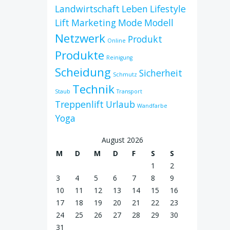
Landwirtschaft
Leben
Lifestyle
Lift
Marketing
Mode
Modell
Netzwerk
Produkt
Online
Produkte
Reinigung
Scheidung
Sicherheit
Schmutz
Technik
Staub
Transport
Treppenlift
Urlaub
Wandfarbe
Yoga
August 2026
M
D
M
D
F
S
S
1
2
3
4
5
6
7
8
9
10
11
12
13
14
15
16
17
18
19
20
21
22
23
24
25
26
27
28
29
30
31