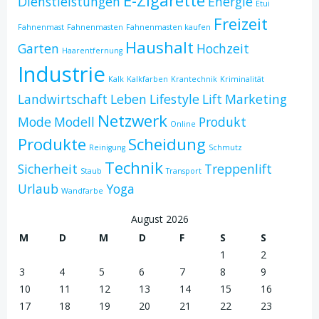
E-Zigarette
Dienstleistungen
Energie
Etui
Freizeit
Fahnenmast
Fahnenmasten
Fahnenmasten kaufen
Haushalt
Garten
Hochzeit
Haarentfernung
Industrie
Kalk
Kalkfarben
Krantechnik
Kriminalität
Landwirtschaft
Leben
Lifestyle
Lift
Marketing
Netzwerk
Mode
Modell
Produkt
Online
Produkte
Scheidung
Reinigung
Schmutz
Technik
Sicherheit
Treppenlift
Staub
Transport
Urlaub
Yoga
Wandfarbe
August 2026
M
D
M
D
F
S
S
1
2
3
4
5
6
7
8
9
10
11
12
13
14
15
16
17
18
19
20
21
22
23