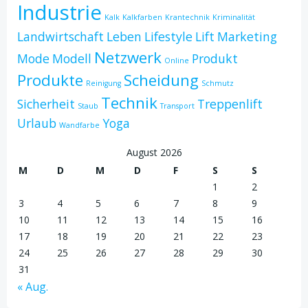
Industrie
Kalk
Kalkfarben
Krantechnik
Kriminalität
Landwirtschaft
Leben
Lifestyle
Lift
Marketing
Netzwerk
Mode
Modell
Produkt
Online
Produkte
Scheidung
Reinigung
Schmutz
Technik
Sicherheit
Treppenlift
Staub
Transport
Urlaub
Yoga
Wandfarbe
August 2026
M
D
M
D
F
S
S
1
2
3
4
5
6
7
8
9
10
11
12
13
14
15
16
17
18
19
20
21
22
23
24
25
26
27
28
29
30
31
« Aug.