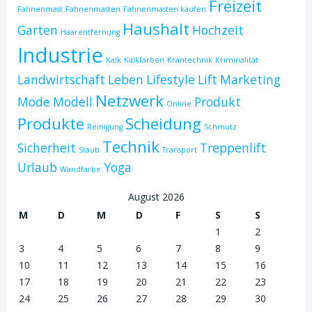
Freizeit
Fahnenmast
Fahnenmasten
Fahnenmasten kaufen
Haushalt
Garten
Hochzeit
Haarentfernung
Industrie
Kalk
Kalkfarben
Krantechnik
Kriminalität
Landwirtschaft
Leben
Lifestyle
Lift
Marketing
Netzwerk
Mode
Modell
Produkt
Online
Produkte
Scheidung
Reinigung
Schmutz
Technik
Sicherheit
Treppenlift
Staub
Transport
Urlaub
Yoga
Wandfarbe
August 2026
M
D
M
D
F
S
S
1
2
3
4
5
6
7
8
9
10
11
12
13
14
15
16
17
18
19
20
21
22
23
24
25
26
27
28
29
30