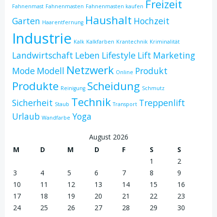
Freizeit
Fahnenmast
Fahnenmasten
Fahnenmasten kaufen
Haushalt
Garten
Hochzeit
Haarentfernung
Industrie
Kalk
Kalkfarben
Krantechnik
Kriminalität
Landwirtschaft
Leben
Lifestyle
Lift
Marketing
Netzwerk
Mode
Modell
Produkt
Online
Produkte
Scheidung
Reinigung
Schmutz
Technik
Sicherheit
Treppenlift
Staub
Transport
Urlaub
Yoga
Wandfarbe
August 2026
M
D
M
D
F
S
S
1
2
3
4
5
6
7
8
9
10
11
12
13
14
15
16
17
18
19
20
21
22
23
24
25
26
27
28
29
30