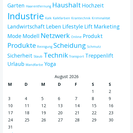
Haushalt
Garten
Hochzeit
Haarentfernung
Industrie
Kalk
Kalkfarben
Krantechnik
Kriminalität
Landwirtschaft
Leben
Lifestyle
Lift
Marketing
Netzwerk
Mode
Modell
Produkt
Online
Produkte
Scheidung
Reinigung
Schmutz
Technik
Sicherheit
Treppenlift
Staub
Transport
Urlaub
Yoga
Wandfarbe
August 2026
M
D
M
D
F
S
S
1
2
3
4
5
6
7
8
9
10
11
12
13
14
15
16
17
18
19
20
21
22
23
24
25
26
27
28
29
30
31