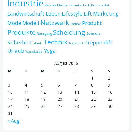
Industrie
Kalk
Kalkfarben
Krantechnik
Kriminalität
Landwirtschaft
Leben
Lifestyle
Lift
Marketing
Netzwerk
Mode
Modell
Produkt
Online
Produkte
Scheidung
Reinigung
Schmutz
Technik
Sicherheit
Treppenlift
Staub
Transport
Urlaub
Yoga
Wandfarbe
August 2026
M
D
M
D
F
S
S
1
2
3
4
5
6
7
8
9
10
11
12
13
14
15
16
17
18
19
20
21
22
23
24
25
26
27
28
29
30
31
« Aug.