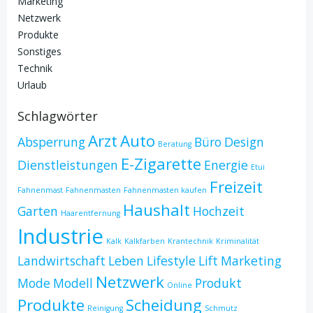
Marketing
Netzwerk
Produkte
Sonstiges
Technik
Urlaub
Schlagwörter
Arzt
Auto
Absperrung
Büro
Design
Beratung
E-Zigarette
Dienstleistungen
Energie
Etui
Freizeit
Fahnenmast
Fahnenmasten
Fahnenmasten kaufen
Haushalt
Garten
Hochzeit
Haarentfernung
Industrie
Kalk
Kalkfarben
Krantechnik
Kriminalität
Landwirtschaft
Leben
Lifestyle
Lift
Marketing
Netzwerk
Mode
Modell
Produkt
Online
Produkte
Scheidung
Reinigung
Schmutz